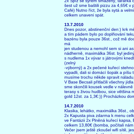
2x Špíz se sýrem smažený, tararka ce
šest už sme baštili pizzu za 4,65€ v
Café) Nutno říct, že byla sytá a vel
celkem unaveni spát.
13.7.2010
Dnes pozor, abstinenční den:) krk mě
a tím pádem bylo po doplňování teku
bazénu byla pouze 36st., což mě doce
má
jen studenou a nemohl sem si ani asp
nádherně, maximálka 36st. byl jedi
s nudlema 1x vývar s játrovými knedl
(zelný
-výborný) a 2x pečené kuřecí stehno
vypadli, dali si domácí šopák a píšu t
musíme trochu někde spravit náladu,
V Base Becsali přitlačili všechny jíd
sme skončili kousek vedle v nálevně
terasy s živou hudbou, sice většina m
gold 12st. za 1,3€:)) Procházkou dom
14.7.2010
Klasika, lehátko, maximálka 36st., o
2x Kapusta piva zdarma k menu celke
ve Fantázii 2x Plněná kuřecí kapsa, B
celkem 13,80€ (bomba, počítali nám je
Večer jsem ještě zkoušel wifi sítě, j