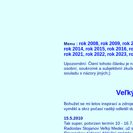
rok 2008,
rok 2009,
rok 
Menu :
rok 2014,
rok 2015,
rok 2016,
r
rok 2021,
rok 2022,
rok 2023,
r
Upozornění: Čtení tohoto článku je n
osobní, soukromé a subjektivní zkuš
souladu s názory jiných;)
Veľk
Bohužel se mi letos inspirací a zdro
vyměkl a skrz počasí raději odletěl d
15.5.2010
Tak super, potvrzen termín 10 - 16.
Radoslav Stojanov Veľký Meder, už 