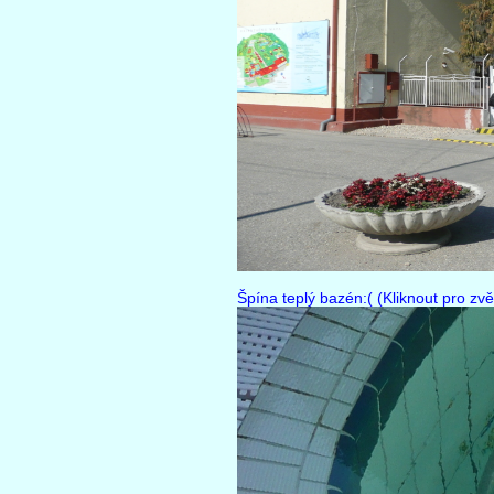
Špína teplý bazén:( (Kliknout pro zvě