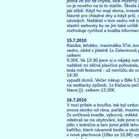
jedna ze sítí se chytila, sice mizerný
co je nového na to to stačilo. Škoda 
jak slíbili. Když ho mají doma, investi
hlavně pro chladné dny a když prší, s
závislých. Naštěstí v tom vedru mě 
vlastní webovky by se jim také určitě
rozhoduje rychlost a kvalita informací
15.7.2010
Klasika, lehátko, maximálka 37st.,k
vedro, oběd v jídelně 1x Zeleninová 
celkem
9,35€, Ve 13:30 jsem si o nějaký ost
naštěstí mi sličná plavčice pofoukala
teda měl festovně - už nemůžu do vo
14:30
vypadli domů. Večer nákup v Bille 5,
na sedliacky způsob, 1x Kačacia peč
hlava:))). celkem 13,30€.
16.7.2010
V noci pršelo a bouřka, tak byl vzduc
znova slunko od rána, pařák, maximál
2x svíčková knedle, výborná, měkké 
odebrali se na ubytování, kde jsme si
jídlo v ledničce a tam jsme ještě le
kafíčko, které náramně bodlo a okol
v nové plechovce (18ks za 10,8€) v