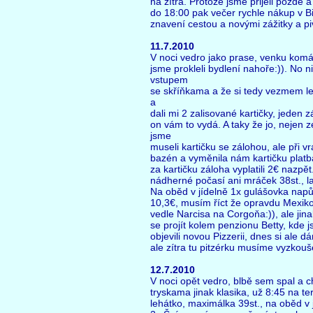
na zítra. Protože jsme přijeli pozdě a
do 18:00 pak večer rychle nákup v B
znavení cestou a novými zážitky a pi
11.7.2010
V noci vedro jako prase, venku komář
jsme prokleli bydlení nahoře:)). No n
vstupem
se skříňkama a že si tedy vezmem le
a
dali mi 2 zalisované kartičky, jeden 
on vám to vydá. A taky že jo, nejen 
jsme
museli kartičku se zálohou, ale při 
bazén a vyměnila nám kartičku platb
za kartičku záloha vyplatili 2€ nazpět
nádherné počasí ani mráček 38st., la
Na oběd v jídelně 1x gulášovka nap
10,3€, musím říct že opravdu Mexiko, 
vedle Narcisa na Corgoňa:)), ale jinak
se projít kolem penzionu Betty, kde j
objevili novou Pizzerii, dnes si ale d
ale zítra tu pitzérku musíme vyzkouše
12.7.2010
V noci opět vedro, blbě sem spal a c
tryskama jinak klasika, už 8:45 na ter
lehátko, maximálka 39st., na oběd v 