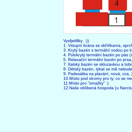
Vysfjetlifky: :))
1. Vstupní brána se skříňkama, sprch
3. Krytý bazén s termální vodou po k
4. Polokrytý termální bazén po pás (mů
5. Relaxační termální bazén po prsa,
7. Italský bazén se skluzavkou a to
8. Dětský bazén, týkat se mě nebude
9. Padesátka na plavání, nová, cca, 
10.Místo pod stromy pro ty, co se nec
11.Místo pro "smažky" :)
12.Naše oblíbená hospoda (u Narcisa