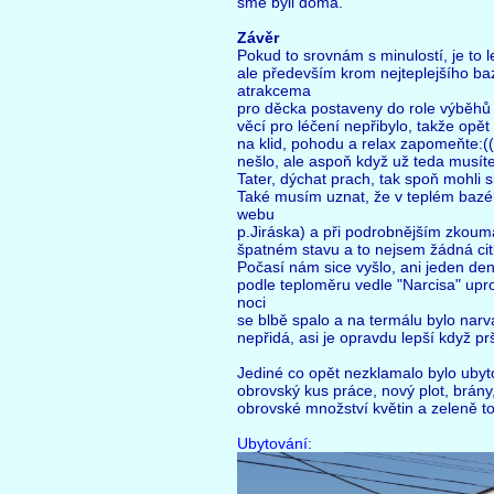
sme byli doma.
Závěr
Pokud to srovnám s minulostí, je to l
ale především krom nejteplejšího ba
atrakcema
pro děcka postaveny do role výběhů 
věcí pro léčení nepřibylo, takže opět 
na klid, pohodu a relax zapomeňte:(( 
nešlo, ale aspoň když už teda musíte
Tater, dýchat prach, tak spoň mohli s
Také musím uznat, že v teplém bazé
webu
p.Jiráska) a při podrobnějším zkoum
špatném stavu a to nejsem žádná citl
Počasí nám sice vyšlo, ani jeden den
podle teploměru vedle "Narcisa" upro
noci
se blbě spalo a na termálu bylo narv
nepřidá, asi je opravdu lepší když pr
Jediné co opět nezklamalo bylo ubyto
obrovský kus práce, nový plot, brány
obrovské množství květin a zeleně t
Ubytování: