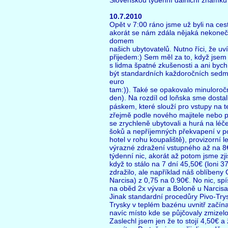
Slovenskou týdenní dálniční známku
10.7.2010
Opět v 7:00 ráno jsme už byli na ce
akorát se nám zdála nějaká nekonečn
domem
našich ubytovatelů. Nutno říci, že uví
přijedem:) Sem měl za to, když jsem 
s lidma špatné zkušenosti a ani bych
být standardních každoročních sedm,
euro
tam:)). Také se opakovalo minuloroč
den). Na rozdíl od loňska sme dosta
páskem, které slouží pro vstupy na t
zřejmě podle nového majitele nebo p
se zrychleně ubytovali a hurá na léč
šoků a nepříjemných překvapení v po
hotel v rohu koupaliště), provizorní 
výrazné zdražení vstupného až na 
týdenní nic, akorát až potom jsme zjis
když to stálo na 7 dní 45,50€ (loni 
zdražilo, ale například náš oblíbeny 
Narcisa) z 0,75 na 0.90€. No nic, spí
na oběd 2x vývar a Boloně u Narcisa
Jinak standardní procedůry Pivo-Try
Trysky v teplém bazénu uvnitř začína
navíc místo kde se půjčovaly zmizelo 
Zaslechl jsem jen že to stojí 4,50€ a