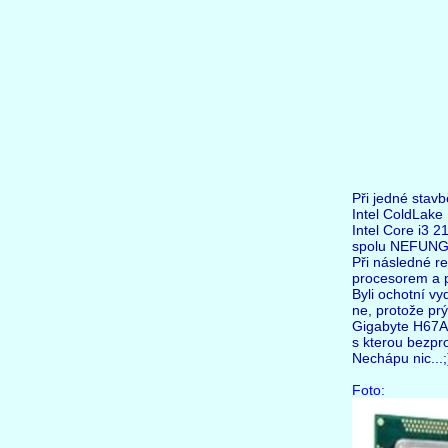
Při jedné stavb
Intel ColdLak
Intel Core i3 
spolu NEFUNGUJ
Při následné re
procesorem a p
Byli ochotní v
ne, protože pr
Gigabyte H67A
s kterou bezpr
Nechápu nic...;
Foto: