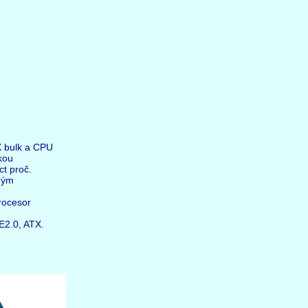
X bulk a CPU
kou
ct proč.
iným
rocesor
2.0, ATX.