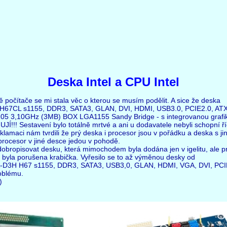
Deska Intel a CPU Intel
ě počítače se mi stala věc o kterou se musím podělit. A sice že deska
e H67CL s1155, DDR3, SATA3, GLAN, DVI, HDMI, USB3.0, PCIE2.0, AT
2105 3,10GHz (3MB) BOX LGA1155 Sandy Bridge - s integrovanou grafi
Í!!! Sestavení bylo totálně mrtvé a ani u dodavatele nebyli schopní ří
klamaci nám tvrdili že prý deska i procesor jsou v pořádku a deska s j
rocesor v jiné desce jedou v pohodě.
ydobropisovat desku, která mimochodem byla dodána jen v igelitu, ale p
ý byla porušena krabička. Vyřesilo se to až výměnou desky od
-D3H H67 s1155, DDR3, SATA3, USB3,0, GLAN, HDMI, VGA, DVI, PCIE
oblému.
)