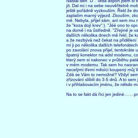
Nastal den "D". Teda aspoň jsem si t
jít. Dal mi i na sebe neuvěřitelně mob
ještě pořádně vyzkouším. Řekl že dob
zaplatím marný výjezd. Zkouším, zko
mě. Nebyla, přijel sám, ani sem mu n
že "koza dojí krev":). "Jéé ono to op
na domě i na ůstředně. "Zřejmě je v
dalších několika dnech mě řekl, že ka
a že nezbývá než čekat na přidělení 
mi ji po několika dalších telefonátech 
po zavolání znova přijel, tentokráte u
špatný konektor na adsl modemu, co
který sem si nakonec v průběhu patáli
v mém modemu. Tak sem ho nasraně h
necelými třemi měsíci koupený můj W
Zdá se Vám to nemožné? Vždyť sem č
zřizování slíbili do 3-5 dnů. A to se
i v přihlašovacím jménu, že někdo má
Na to se fakt dá říci jen jediné.......