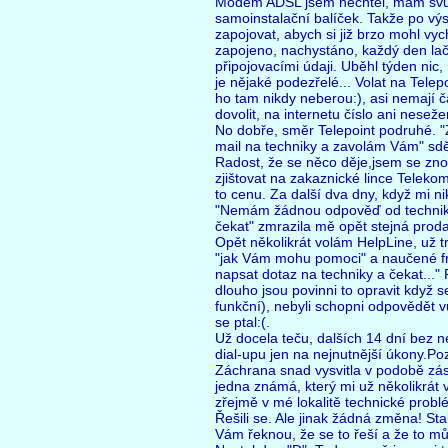
Modem ADSL jsem nechtěl, mám svůj s
samoinstalační balíček. Takže po výs
zapojovat, abych si již brzo mohl vyc
zapojeno, nachystáno, každý den lač
připojovacími údaji. Uběhl týden nic,
je nějaké podezřelé... Volat na Tele
ho tam nikdy neberou:), asi nemají
dovolit, na internetu číslo ani neseže
No dobře, směr Telepoint podruhé. 
mail na techniky a zavolám Vám" sděl
Radost, že se něco děje,jsem se znov
zjištovat na zakaznické lince Teleko
to cenu. Za další dva dny, když mi ni
"Nemám žádnou odpověď od techniků, j
čekat" zmrazila mě opět stejná prodav
Opět několikrát volám HelpLine, už t
"jak Vám mohu pomoci" a naučené fráz
napsat dotaz na techniky a čekat..." P
dlouho jsou povinni to opravit když
funkční), nebyli schopni odpovědět 
se ptal:(.
Už docela teču, dalších 14 dní bez ne
dial-upu jen na nejnutnější úkony.Po
Záchrana snad vysvitla v podobě zá
jedna známá, který mi už několikrát vol
zřejmě v mé lokalitě technické problé
Řešili se. Ale jinak žádná změna! St
Vám řeknou, že se to řeší a že to m