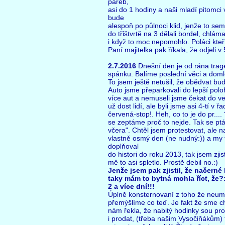
pařeb,
asi do 1 hodiny a naši mladí pitomci v
bude
alespoň po půlnoci klid, jenže to sem 
do třištvrtě na 3 dělali bordel, chlám
i když to moc nepomohlo. Poláci kteří
Paní majitelka pak říkala, že odjeli v 
2.7.2016
Dnešní den je od rána tra
spánku. Balíme poslední věci a doml
To jsem ještě netušil, že obědvat b
Auto jsme přeparkovali do lepší polo
více aut a nemuseli jsme čekat do več
už dost lidí, ale byli jsme asi 4-tí v ř
červená-stop!. Heh, co to je do pr...
se zeptáme proč to nejde. Tak se ptá
včera". Chtěl jsem protestovat, ale na
vlastně osmý den (ne nudný:)) a my t
doplňoval
do histori do roku 2013, tak jsem zjis
mě to asi spletlo. Prostě debil no.:)
Jenže jsem pak zjistil, že načern
taky mám to bytná mohla říct, že?
2 a více dní!!!
Úplně konsternovaní z toho že neumí
přemýšlíme co teď. Je fakt že sme cht
nám řekla, že nabitý hodinky sou pro
i prodat, (třeba našim Vysočiňákům) t