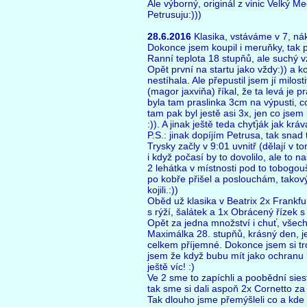
Ale výborný, originál z vinic Velký M
Petrusuju:)))
28.6.2016
Klasika, vstáváme v 7, ná
Dokonce jsem koupil i meruňky, tak p
Ranní teplota 18 stupňů, ale suchý v
Opět první na startu jako vždy:)) a 
nestíhala. Ale přepustil jsem jí milos
(magor jaxviňa) říkal, že ta levá je pr
byla tam praslinka 3cm na výpusti, co
tam pak byl jestě asi 3x, jen co jsem 
:)). A jinak ještě teda chyťják jak krá
P.S.: jinak dopíjím Petrusa, tak sna
Trysky začly v 9:01 uvnitř (dělají v 
i když počasí by to dovolilo, ale to n
2 lehátka v místnosti pod to tobogo
po kobře přišel a poslouchám, takový
kojili.:))
Oběd už klasika v Beatrix 2x Frankf
s rýží, šalátek a 1x Obrácený řízek 
Opět za jedna množství i chuť, všech
Maximálka 28. stupňů, krásný den, je
celkem příjemné. Dokonce jsem si tro
jsem že když bubu mít jako ochranu bí
ještě víc! :)
Ve 2 sme to zapíchli a poobědní sie
tak sme si dali aspoň 2x Cornetto za
Tak dlouho jsme přemýšleli co a kde s