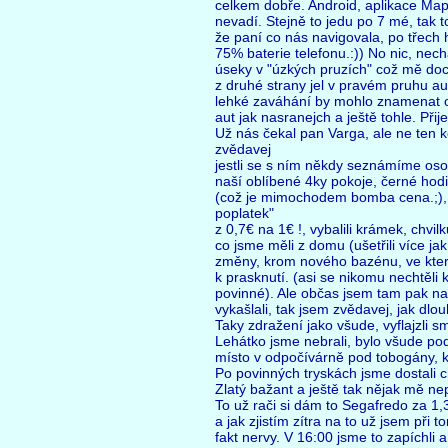
celkem dobře. Android, aplikace Maps
nevadí. Stejně to jedu po 7 mé, tak 
že paní co nás navigovala, po třech h
75% baterie telefonu.:)) No nic, nec
úseky v "úzkých pruzích" což mě doc
z druhé strany jel v pravém pruhu au
lehké zaváhání by mohlo znamenat o
aut jak nasranejch a ještě tohle. Při
Už nás čekal pan Varga, ale ne ten k
zvědavej
jestli se s ním někdy seznámíme oso
naší oblíbené 4ky pokoje, černé hod
(což je mimochodem bomba cena.;), 1
poplatek"
z 0,7€ na 1€ !, vybalili krámek, chvilk
co jsme měli z domu (ušetřili více ja
změny, krom nového bazénu, ve které
k prasknutí. (asi se nikomu nechtěli
povinné). Ale občas jsem tam pak nako
vykašlali, tak jsem zvědavej, jak dlou
Taky zdražení jako všude, vyflajzli s
Lehátko jsme nebrali, bylo všude pod
místo v odpočívárně pod tobogány, kd
Po povinných tryskách jsme dostali 
Zlatý bažant a ještě tak nějak mě nep
To už rači si dám to Segafredo za 1,3
a jak zjistím zítra na to už jsem při
fakt nervy. V 16:00 jsme to zapíchli