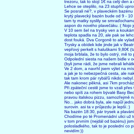
trezoru, tak to stojí 1€ na celý den a
Lehce se oteplilo, na 23 stupňů upr
Se posrali né?, v plaveckém bazénu 
krytý plavecký bazén bude od 9 - 10 
tam ty matky syslily se smraďochama 
aspon do nového plavečáku.:( Nojo jo,
V 10 sem šel na trysky ven a koukám,
teplota spadla na 20, ale pak se lehce
dost fouká. Dva Corgoně to ale vyladi
Trysky a obídek kde jinde jak v Bea
vepřový perkelt s haluškami 9,80€ (
moja brblala, že to bylo ostrý, mě to 
Odpolední siesta na našem bidle v
(byli jsme rádi, že jsme nebrali lehátk
Ve 2 dom, a navrhl jsem výlet na míst
a jak je to nebezpečná cesta, ale na
tak tam krom pár rybářů nikdo nebyl. 
Ale nakonec pěkná, asi 7km procházk
Při zpáteční cestě jsme to vzali př
nebo spíš za rohem bývalé Basy Becsa
pravou italskou pizzu, samozřejmě n
No... jako dobrá byla, ale napůl jed
surovin. asi ta v průjezdu je lepší.:)
Na bazén 18:30, pár trysek a plaván
Chodíme po té Promenádní ulici už tol
v tom prvním (nejdál od bazénu) jsme
polosladkého, tak to je poslední co
nevidím:))