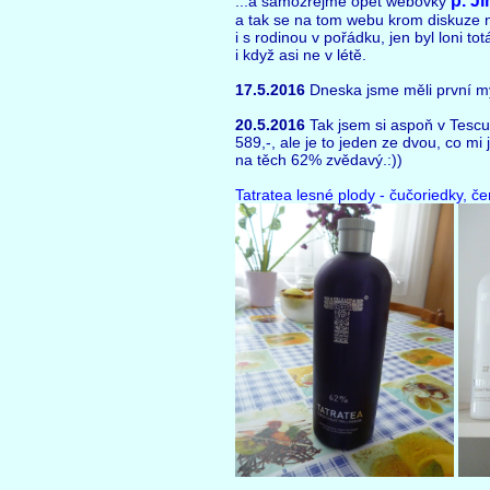
p. Ji
...a samozřejmě opět webovky
a tak se na tom webu krom diskuze ni
i s rodinou v pořádku, jen byl loni to
i když asi ne v létě.
17.5.2016
Dneska jsme měli první myš
20.5.2016
Tak jsem si aspoň v Tescu k
589,-, ale je to jeden ze dvou, co mi 
na těch 62% zvědavý.:))
Tatratea lesné plody - čučoriedky, če