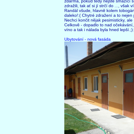
zdarma, pokud tedy nejste smažící se
zdražili, tak ať si jí strčí do ..., však 
Randál všude, hlavně kolem tobogánů
daleko!:( Chytré zdražení a to nejen
Nechci končit nějak pesimisticky, ale
Celkově - dopadlo to nad očekávání,
víno a tak i nálada byla hned lepší.;):
Ubytování - nová fasáda