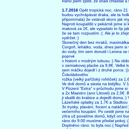
Ráno jsem zjistil, že snad chlastali a
1.7.2016
Opět tropická noc, ráno 21 
budou vychrápávat draka, ale ta hol
připomínala) že vstávali skoro jak my
Naproti koupališti v pekárně jsme si k
maková za 1€, ale vypadalo to líp jak
že se tam rozpustím.:(. Ale je to zře
vydržet.:)
Slunečný den bez mraků, maximálka 
Corgoň, lehátko, voda, dnes jsem si 
do vody, tím sem donutil i Lenina se 
poprvé
v historii v modrým tubusu.:) Na obě
v zemiakovej placke za 9,8€. Velké k
sem máčku dojedl i z druhé porce.:))
Čokoládového
rožka (velký pařížský rohlíček) za 1,
Ve dvě domů a siesta na bidýlku. V 1
V Pizzerii "Extra" v průchodu jsme si
a 2x Maestro (ano Litovel) za 2,5€. B
ji sbalili do krabice a dojedli doma.:
Lázeňské oplatky za 1,7€ a Sladkou 
3x trysky, plavání, focení a natáčán
večerního koupání. Po cestě jsme nak
zítra už povalíme domů, když oni bu
ráno do 9:00 musíme předat pokoj.:(
Doplněno ráno: to byla noc:( Napřed r