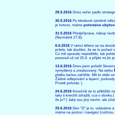
29.5.2016
Dnes večer padlo strategi
30.5.2016
Po bleskové výměně někol
je hotovo, máme
potvrzeno ubytov
31.5.2016
Předpříprava, nákup nezb
(Normálně 27,8).
6.6.2016
V rámci těšení se na dovol
pršelo, tak doufám, že se to počasí 
Co mě opravdu nepotěšilo, tak pohle
posunuli už od 25.6. a přijde mi,že j
13.6.2016
Dnes jsem pořešil Slovens
vymyšlený a zrealizovaný. Na webu
platbu kartou zařídíte. Mě to stálo c
Žádné odlepování a lepení, podvody p
Prostě pohoda.:)
24.6.2016
Konečně se to přiblížilo na
taky ti knechti zdražili, cca o stovku:
že jo?:) Jaký sou jiný nevím, ale zů
25.6.2016
Den "D" je tu, vstáváme a
máme na pomoc i navigaci (cvičnou z 