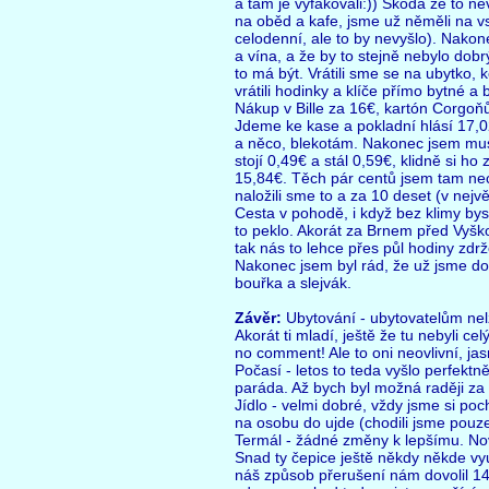
a tam je vyfakovali:)) Škoda že to n
na oběd a kafe, jsme už něměli na v
celodenní, ale to by nevyšlo). Nakon
a vína, a že by to stejně nebylo dobrý
to má být. Vrátili sme se na ubytko, 
vrátili hodinky a klíče přímo bytné a
Nákup v Bille za 16€, kartón Corgo
Jdeme ke kase a pokladní hlásí 17,0
a něco, blekotám. Nakonec jsem muse
stojí 0,49€ a stál 0,59€, klidně si h
15,84€. Těch pár centů jsem tam nechal
naložili sme to a za 10 deset (v nej
Cesta v pohodě, i když bez klimy bys
to peklo. Akorát za Brnem před Vyš
tak nás to lehce přes půl hodiny zdrž
Nakonec jsem byl rád, že už jsme d
bouřka a slejvák.
Závěr:
Ubytování - ubytovatelům nelze
Akorát ti mladí, ještě že tu nebyli ce
no comment! Ale to oni neovlivní, jasn
Počasí - letos to teda vyšlo perfektn
paráda. Až bych byl možná raději za 
Jídlo - velmi dobré, vždy jsme si poc
na osobu do ujde (chodili jsme pouze
Termál - žádné změny k lepšímu. Nový
Snad ty čepice ještě někdy někde vyu
náš způsob přerušení nám dovolil 14