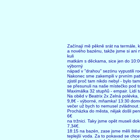
Začínají mě pěkně srát na termále, k
a nového bazénu, takže jsme si ani 
kuli
matkám s děckama, sice jen do 10:00,
výborný
nápad v "drahou" sezónu vypustili rod
Nakonec sme zakempili v prvním pat
zjistil proč tam nikdo nebyl - bylo t
se přesunuli na naše místečko pod to
Maximálka 32 stupňů - empair. Lidí ta
Na oběd v Beatrix 2x Zelná polévka, 
9,8€ - výborné, mňamka! 13:30 domů,
večer už bych to nemusel zvládnout.:
Procházka do města, nějak došli pen
6€
na tržnici. Taky jsme opět museli dok
7,34€.
18:15 na bazén, zase jsme měli štěstí
teplejší voda. Za to pokavad se chce