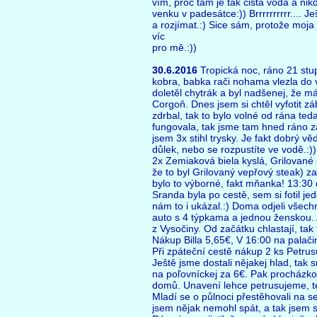
vím, proč tam je tak čistá voda a nik
venku v padesátce:)) Brrrrrrrrrr.... 
a rozjímat.:) Sice sám, protože moja
víc
pro mě.:))
30.6.2016
Tropická noc, ráno 21 stup
kobra, babka rači nohama vlezla do v
doletěl chytrák a byl nadšenej, že m
Corgoň. Dnes jsem si chtěl vyfotit z
zdrbal, tak to bylo volné od rána t
fungovala, tak jsme tam hned ráno z
jsem 3x stihl trysky. Je fakt dobrý vě
důlek, nebo se rozpustíte ve vodě.:)
2x Zemiaková biela kyslá, Grilované
že to byl Grilovaný vepřový steak) za
bylo to výborné, fakt mňanka! 13:30
Sranda byla po cestě, sem si fotil 
nám to i ukázal.:) Doma odjeli všechn
auto s 4 týpkama a jednou ženskou. A
z Vysočiny. Od začátku chlastají, tak t
Nákup Billa 5,65€, V 16:00 na palačin
Při zpáteční cestě nákup 2 ks Petrus
Ještě jsme dostali nějakej hlad, tak 
na poľovníckej za 6€. Pak procházko
domů. Unavení lehce petrusujeme, te
Mladí se o půlnoci přestěhovali na s
jsem nějak nemohl spát, a tak jsem sl