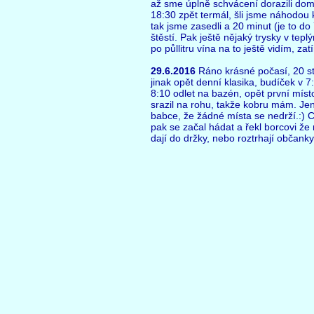
až sme úplně schvácení dorazili domů a
18:30 zpět termál, šli jsme náhodou 
tak jsme zasedli a 20 minut (je to do 7
štěstí. Pak ještě nějaký trysky v te
po půllitru vína na to ještě vidím, za
29.6.2016
Ráno krásné počasí, 20 st
jinak opět denní klasika, budíček v 
8:10 odlet na bazén, opět první míst
srazil na rohu, takže kobru mám. Jen
babce, že žádné místa se nedrží.:) C
pak se začal hádat a řekl borcovi ž
dají do držky, nebo roztrhají občanky,