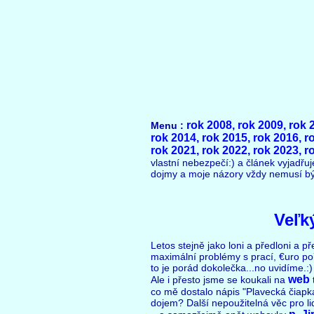
rok 2008,
rok 2009,
rok 
Menu :
rok 2014,
rok 2015,
rok 2016,
r
rok 2021,
rok 2022,
rok 2023,
r
vlastní nebezpečí:) a článek vyjadřu
dojmy a moje názory vždy nemusí být
Veľk
Letos stejně jako loni a předloni a př
maximální problémy s prací, €uro poř
to je porád dokolečka...no uvidíme.:)
web
Ale i přesto jsme se koukali na
co mě dostalo nápis "Plavecká čiapka
dojem? Další nepoužitelná věc pro lidi,