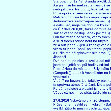
Starobahno, 12,4€. Sranda pikolík do
Asi jsem se ho měl zeptat, jesi už se
nedopili pivo. Ale budiž, lepší jak na
Při koupi kafe jsem se zeptal v bar
Měli tam totiž na lednici nápis: čepi
Jednorázové samozřejmě nemají.:)) Ku
A další věc, moja mě donutila koupit 
co ČR dalších 0,8€, takže do €ura za 
Tak ať vás to nestojí 5€ček jak mě:))
Lidí tak třetina co včera, vedro troc
a šli si trochu odpočinout na ubytko. 
ze 4 aut jedno. A jen 3 ženský vedle
včera tu jedna "paní" asi trochu popi
a rušila mě při spisovatelské práci. 
Jihočeši.
Dvě paní tu po nich uklízeli a dal mě
jsem pak ještě asi půl hodiny stříkal i
Procházkou do města do Billy, náku 5
(Corgoni):)) a pak k Veveričkám na la
výbornej;)
V půl 7 na bazén. Lidi fakticky pár, 
ta správná atmosféra lázní, klid a po
Po pár tryskách a plavání jsme to v 8
Vůbec už nevím co píšu, takže jdu sp
27.6.2016
Vstáváme v 7, 20 stupňů,
Průser dne, nestihl sem kobru!:)) B
vyslíkl. Zítra to musím vychytat lépe