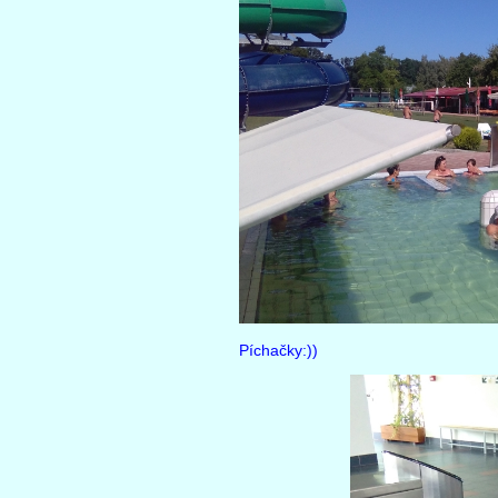
Píchačky:))