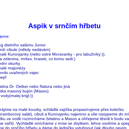
Aspik v srnčím hřbetu
jeme:
kg dietního salámu Junior
nší cibule (někdy nedávám)
malé Kunovjanky (nebo ostré Moravanky - pro labužníky:)),
na zelenina, mrkev, hrasek, co komu sedi:)
ední okurky
malé majonézy
tvrdo uvařených vajec
pepř
atina Dr. Oetker nebo Natura nebo jiná
stka masový bujón (Masox)
 vody(malej krigl:))
rájíme na malé kousky, schládlá vajíčka propasírujeme přes kolečko
 bramborový salát), cibuli a Kunovjanku najemno a vše nasypeme do mí
olku ve vodě rozmícháme želatinu a Masox a ohřejeme těsně k bodu va
se vařit). Vychládlé smícháme v míse se zbytkem, lehce osolíme a ope
eme do srnčího hřbetu a dáme do ledničky vytuhnout (jak dlouho nevím, 