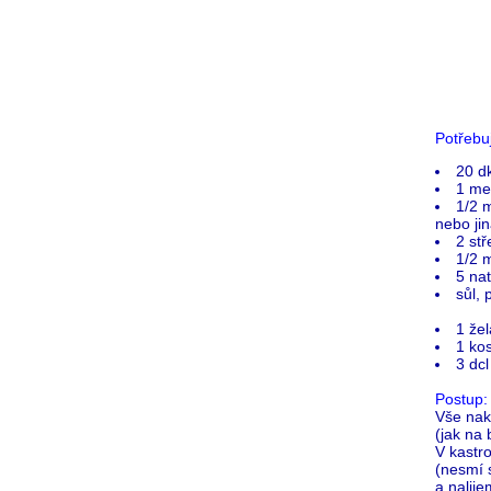
Potřebu
20 d
1 me
1/2 
nebo ji
2 stř
1/2 
5 na
sůl, 
1 žel
1 ko
3 dcl
Postup:
Vše nak
(jak na
V kastr
(nesmí 
a nalij