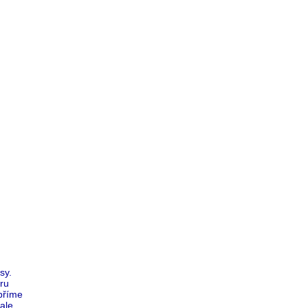
sy.
ru
příme
ale