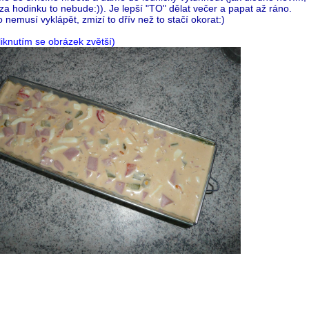
 za hodinku to nebude:)). Je lepší "TO" dělat večer a papat až ráno.
o nemusí vyklápět, zmizí to dřív než to stačí okorat:)
liknutím se obrázek zvětší)