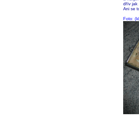
dřív jak
Ani se t
Foto: (k