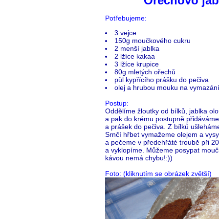
Ořechovo jab
Potřebujeme:
3 vejce
150g moučkového cukru
2 menší jablka
2 lžíce kakaa
3 lžíce krupice
80g mletých ořechů
půl kypřícího prášku do pečiva
olej a hrubou mouku na vymazání
Postup:
Oddělíme žloutky od bílků, jablka 
a pak do krému postupně přidáváme k
a prášek do pečiva. Z bílků ušleháme
Srnčí hřbet vymažeme olejem a vys
a pečeme v předehřáté troubě při 20
a vyklopíme. Můžeme posypat moučk
kávou nemá chybu!:))
Foto: (kliknutím se obrázek zvětší)