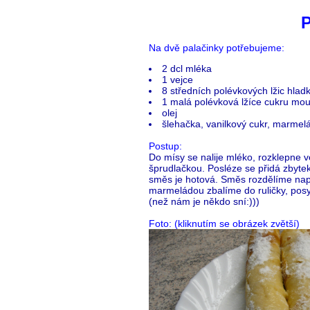
P
Na dvě palačinky potřebujeme:
2 dcl mléka
1 vejce
8 středních polévkových lžic hla
1 malá polévková lžíce cukru mouč
olej
šlehačka, vanilkový cukr, marmelá
Postup:
Do mísy se nalije mléko, rozklepne v
šprudlačkou. Posléze se přidá zbyte
směs je hotová. Směs rozdělíme nap
marmeládou zbalíme do ruličky, po
(než nám je někdo sní:)))
Foto: (kliknutím se obrázek zvětší)