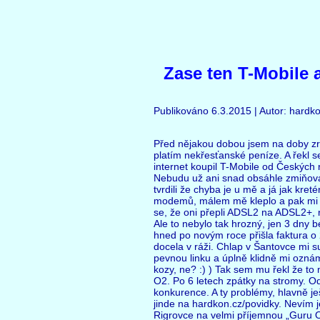
Zase ten T-Mobile 
Publikováno 6.3.2015 | Autor: hardk
Před nějakou dobou jsem na doby zruš
platím nekřesťanské peníze. A řekl s
internet koupil T-Mobile od Českých 
Nebudu už ani snad obsáhle zmiňovat,
tvrdili že chyba je u mě a já jak kret
modemů, málem mě kleplo a pak mi za
se, že oni přepli ADSL2 na ADSL2+, 
Ale to nebylo tak hrozný, jen 3 dny be
hned po novým roce přišla faktura o 2
docela v ráži. Chlap v Šantovce mi s
pevnou linku a úplně klidně mi oznámi
kozy, ne? :) ) Tak sem mu řekl že to
O2. Po 6 letech zpátky na stromy. Od
konkurence. A ty problémy, hlavně je
jinde na hardkon.cz/povidky. Nevím jes
Rigrovce na velmi příjemnou „Guru O2”