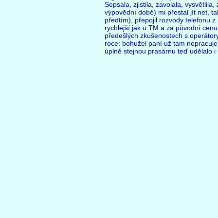
Sepsala, zjistila, zavolala, vysvětlil
výpovědní době) mi přestal jít net, t
předtím), přepojil rozvody telefonu 
rychlejší jak u TM a za původní cen
předešlých zkušenostech s operátory
roce: bohužel paní už tam nepracuje,
úplně stejnou prasárnu teď udělalo i