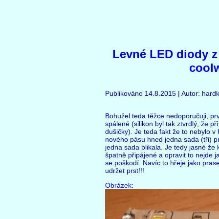
Levné LED diody z 
coolw
Publikováno 14.8.2015 | Autor: hard
Bohužel teda těžce nedoporučuji, prv
spálené (silikon byl tak ztvrdlý, že př
dušičky). Je teda fakt že to nebylo v 
nového pásu hned jedna sada (tři) pro
jedna sada blikala. Je tedy jasné že k
špatně připájené a opravit to nejde ja
se poškodí. Navíc to hřeje jako pras
udržet prst!!!
Obrázek: