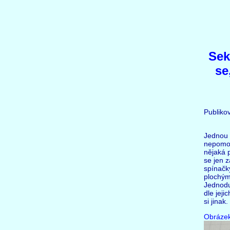
Sek
se
Publiko
Jednou 
nepomoh
nějaká p
se jen z
spínačk
plochým
Jednodu
dle jeji
si jina
Obrázek