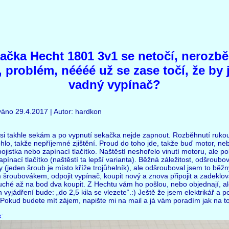
ačka Hecht 1801 3v1 se netočí, nerozb
, problém, néééé už se zase točí, že by 
vadný vypínač?
váno 29.4.2017 | Autor: hardkon
si takhle sekám a po vypnutí sekačka nejde zapnout. Rozběhnutí ruko
lo, takže nepříjemné zjištění. Proud do toho jde, takže buď motor, ne
ojistka nebo zapínací tlačítko. Naštěstí neshořelo vinutí motoru, ale po
apínací tlačítko (naštěstí ta lepší varianta). Běžná záležitost, odšroubo
y (jeden šroub je místo kříže trojůhelník), ale odšrouboval jsem to běž
 šroubovákem, odpojit vypínač, koupit nový a znova připojit a zadeklov
ché až na bod dva koupit. Z Hechtu vám ho pošlou, nebo objednají, a
ch vyjádření bude: „do 2,5 kila se vlezete“.:) Ještě že jsem elektrikář a 
k. Pokud budete mít zájem, napište mi na mail a já vám poradím jak na 
: