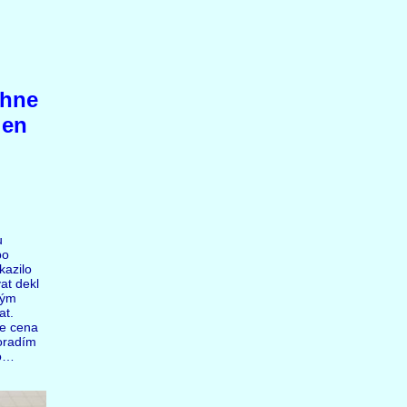
ěhne
jen
u
bo
kazilo
vat dekl
ným
at.
le cena
poradím
to…