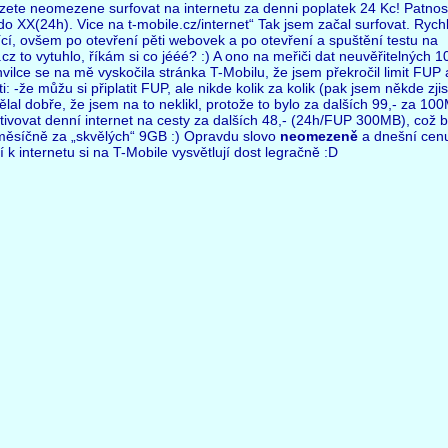
zete neomezene surfovat na internetu za denni poplatek 24 Kc! Patnos
do XX(24h). Vice na t-mobile.cz/internet“ Tak jsem začal surfovat. Rych
ící, ovšem po otevření pěti webovek a po otevření a spuštění testu na
.cz to vytuhlo, říkám si co jééé? :) A ono na meřiči dat neuvěřitelných 
vilce se na mě vyskočila stránka T-Mobilu, že jsem překročil limit FUP 
: -že můžu si připlatit FUP, ale nikde kolik za kolik (pak jsem někde zjist
lal dobře, že jsem na to neklikl, protože to bylo za dalších 99,- za 100
tivovat denní internet na cesty za dalších 48,- (24h/FUP 300MB), což b
měsíčně za „skvělých“ 9GB :) Opravdu slovo
neomezeně
a dnešní cen
í k internetu si na T-Mobile vysvětlují dost legračně :D