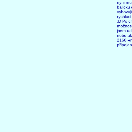
nyni mu
balicku 
vyhovuj
rychlost
:D Po ch
možnosti
jsem udě
nebo ak
2160,-/
připojen