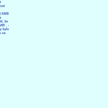
t
lost
10,5MB
a
il, že
MB! , -
y bylo
u za