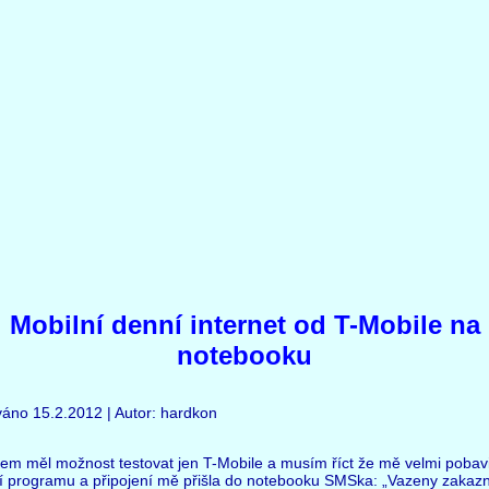
Mobilní denní internet od T-Mobile na
notebooku
váno 15.2.2012 | Autor: hardkon
sem měl možnost testovat jen T-Mobile a musím říct že mě velmi pobavi
í programu a připojení mě přišla do notebooku SMSka: „Vazeny zakazn