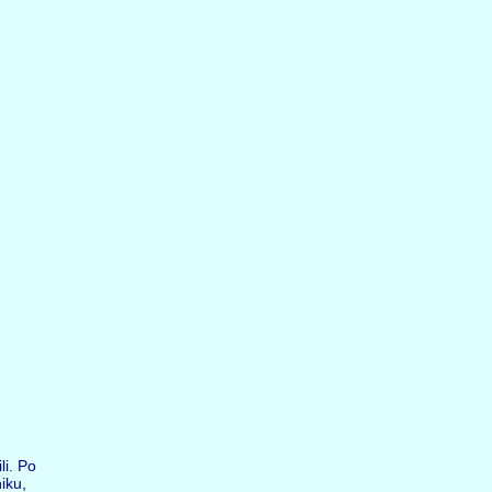
li. Po
iku,