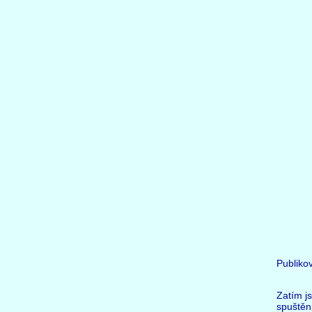
Publiko
Zatím j
spuštěn